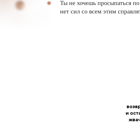
Ты не хочешь просыпаться по
нет сил со всем этим справля
возв
и ост
жва