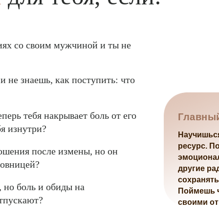
иях со своим мужчиной и ты не
и не знаешь, как поступить: что
еперь тебя накрывает боль от его
Главный
бя изнутри?
Научишься
ресурс. П
ошения после измены, но он
эмоционал
бовницей?
другие ра
сохранять
 но боль и обиды на
Поймешь ч
отпускают?
своими о