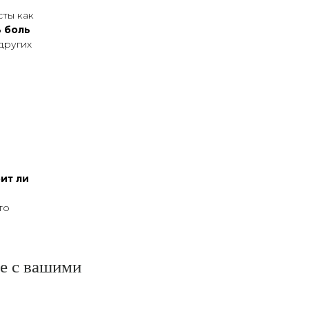
сты как
ь боль
других
ит ли
то
ше с вашими